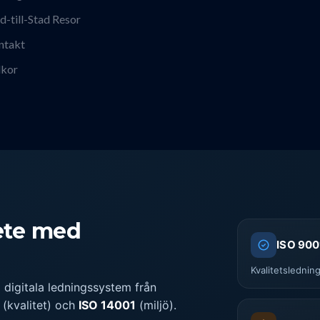
d-till-Stad Resor
ntakt
lkor
bete med
ISO 900
Kvalitetslednin
d digitala ledningssystem från
(kvalitet) och
ISO 14001
(miljö).