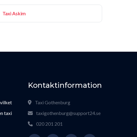
Taxi Askim
Kontaktinformation
 vilket
Taxi Gothenburg
n taxi
taxigothenburg@support24.se
020 201 201