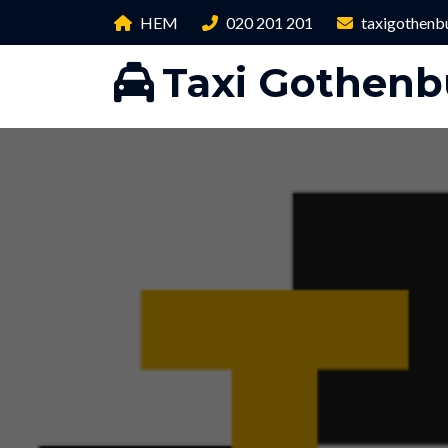
HEM
020 201 201
taxigothenb
Taxi Gothenb