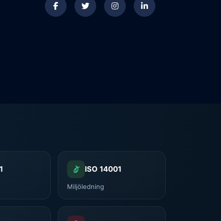
1
ISO 14001
g
Miljöledning