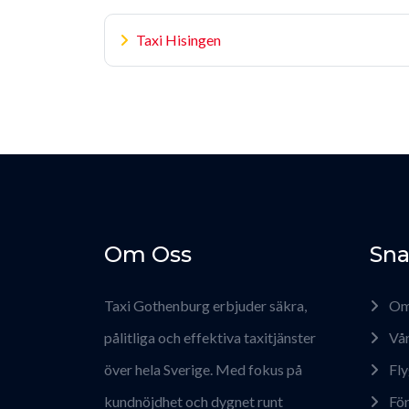
Taxi Hisingen
Om Oss
Sna
Taxi Gothenburg erbjuder säkra,
Om
pålitliga och effektiva taxitjänster
Vår
över hela Sverige. Med fokus på
Fly
kundnöjdhet och dygnet runt
För