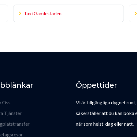
Taxi Gamlestaden
bblänkar
Öppettider
 Oss
Vi är tillgängliga dygnet runt,
a Tjänster
säkerställer att du kan boka e
gplatstransfer
när som helst, dag eller natt.
etagsresor