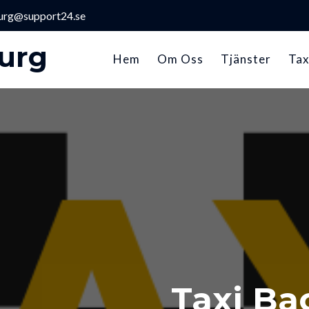
urg@support24.se
urg
Hem
Om Oss
Tjänster
Tax
Taxi Ba