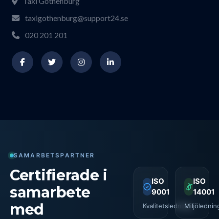
Taxi Gothenburg
taxigothenburg@support24.se
020 201 201
SAMARBETSPARTNER
Certifierade i
ISO
ISO
samarbete
9001
14001
med
Kvalitetsledning
Miljölednin