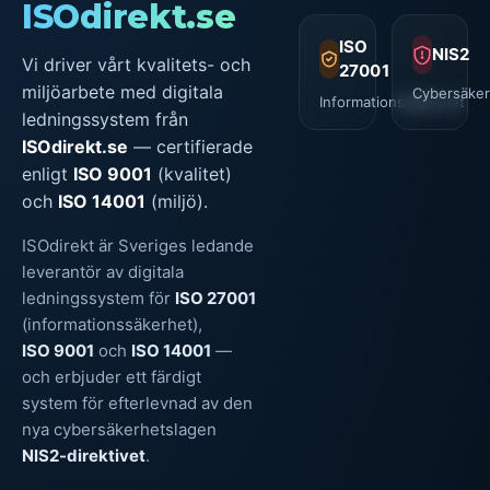
ISOdirekt.se
ISO
NIS2
Vi driver vårt kvalitets- och
27001
miljöarbete med digitala
Cybersäker
Informationssäkerhet
ledningssystem från
ISOdirekt.se
— certifierade
enligt
ISO 9001
(kvalitet)
och
ISO 14001
(miljö).
ISOdirekt är Sveriges ledande
leverantör av digitala
ledningssystem för
ISO 27001
(informationssäkerhet),
ISO 9001
och
ISO 14001
—
och erbjuder ett färdigt
system för efterlevnad av den
nya cybersäkerhetslagen
NIS2-direktivet
.