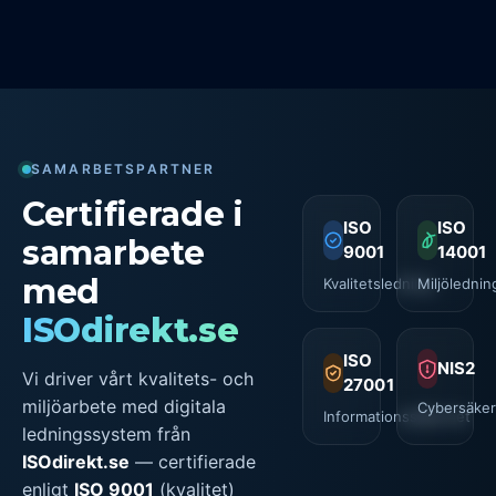
SAMARBETSPARTNER
Certifierade i
ISO
ISO
samarbete
9001
14001
med
Kvalitetsledning
Miljölednin
ISOdirekt.se
ISO
NIS2
Vi driver vårt kvalitets- och
27001
miljöarbete med digitala
Cybersäker
Informationssäkerhet
ledningssystem från
ISOdirekt.se
— certifierade
enligt
ISO 9001
(kvalitet)