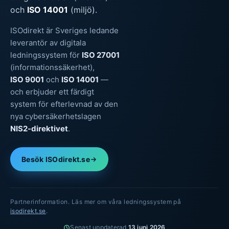
och
ISO 14001
(miljö).
ISOdirekt är Sveriges ledande
leverantör av digitala
ledningssystem för
ISO 27001
(informationssäkerhet),
ISO 9001
och
ISO 14001
—
och erbjuder ett färdigt
system för efterlevnad av den
nya cybersäkerhetslagen
NIS2-direktivet
.
Besök ISOdirekt.se
Partnerinformation. Läs mer om våra ledningssystem på
isodirekt.se
.
Senast uppdaterad
13 juni 2026